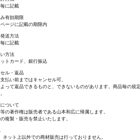
品毎に記載
込み有効期限
ムページに記載の期限内
の発送方法
品毎に記載
払い方法
ジットカード、銀行振込
ンセル・返品
の支払い前まではキャンセル可。
によって返品できるものと、できないものがあります。商品毎の規
い。
権について
書等の著作権は販売者である山本和広に帰属します。
での複製・販売を禁止いたします。
他
1）ネット上以外での商材販売は行っておりません。