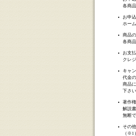
各商
お申
ホー
商品
各商
お支
クレ
キャ
代金
商品
下さ
著作
解説
無断
その
（※