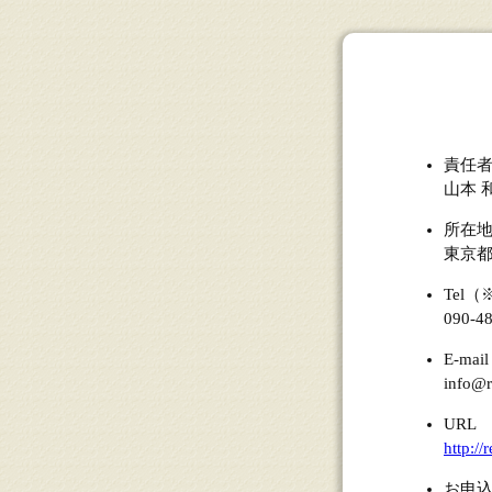
責任
山本 
所在地
東京都
Tel（
090-4
E-mail
info@r
URL
http:/
お申